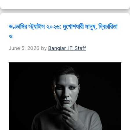
ভণ্ডামির স্ট্যাটাস ২০২৬: মুখোশধারী মানুষ, দ্বিচারিতা
ও
June 5, 2026
by
Banglar_IT_Staff