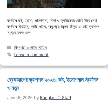
ব্যর্থতার কষ্ট, হতাশা, ভালোবাসা, শিক্ষা ও ক্যারিয়ারের হোঁচট নিয়ে সেরা
ব্যর্থতার স্ট্যাটাস, কষ্টের লাইন, অনুপ্রেরণামূলক উক্তি ও ছোট ক্যাপশন
সংগ্রহ করুন এক
Categories
জীবনধারা ও লাইফ স্টাইল
Leave a comment
ব্রেকআপের ক্যাপশন ২০২৬: কষ্ট, ইমোশনাল স্ট্যাটাস
ও নতুন
June 5, 2026
by
Banglar_IT_Staff