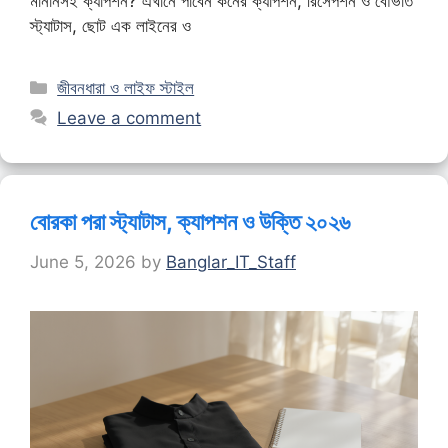
মানানসই ক্যাপশন? এখানে পাবেন কনের ক্যাপশন, রিসেপশন ও বৌভাত
স্ট্যাটাস, ছোট এক লাইনের ও
Categories
জীবনধারা ও লাইফ স্টাইল
Leave a comment
বোরকা পরা স্ট্যাটাস, ক্যাপশন ও উক্তি ২০২৬
June 5, 2026
by
Banglar_IT_Staff