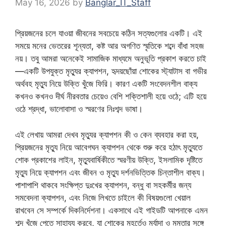
May 16, 2026
by
Banglar_IT_Staff
প্রিয়জনের চলে যাওয়া জীবনের সবচেয়ে কঠিন সত্যগুলোর একটি। এই
সময়ে মনের ভেতরের শূন্যতা, কষ্ট আর অগণিত স্মৃতিকে শব্দে বাঁধা সহজ
নয়। তবু আমরা অনেকেই সামাজিক মাধ্যমে অনুভূতি প্রকাশ করতে চাই
—একটি উপযুক্ত মৃত্যুর ক্যাপশন, হৃদয়ছোঁয়া শোকের স্ট্যাটাস বা গভীর
অর্থবহ মৃত্যু নিয়ে উক্তি খুঁজে ফিরি। কারণ একটি সংবেদনশীল বাক্য
কখনও কখনও দীর্ঘ নীরবতার চেয়েও বেশি শক্তিশালী হয়ে ওঠে; এটি হয়ে
ওঠে শ্রদ্ধা, ভালোবাসা ও স্মরণের নিঃশব্দ ভাষা।
এই লেখায় আমরা দেখব মৃত্যুর ক্যাপশন কী ও কেন ব্যবহার করা হয়,
প্রিয়জনের মৃত্যু নিয়ে আবেগঘন ক্যাপশন থেকে শুরু করে হঠাৎ মৃত্যুতে
শোক প্রকাশের লাইন, মৃত্যুবার্ষিকীতে স্মরণীয় উক্তি, ইসলামিক দৃষ্টিতে
মৃত্যু নিয়ে ক্যাপশন এবং জীবন ও মৃত্যু দর্শনভিত্তিক চিন্তাশীল বাক্য।
পাশাপাশি থাকবে সংক্ষিপ্ত দুঃখের ক্যাপশন, বন্ধু বা সহকর্মীর জন্য
সমবেদনা ক্যাপশন, এবং নিজে লিখতে চাইলে কী বিষয়গুলো খেয়াল
রাখবেন সে সম্পর্কে দিকনির্দেশনা। একসাথে এই গাইডটি আপনাকে এমন
শব্দ খুঁজে পেতে সাহায্য করবে, যা শোকের মুহূর্তেও মর্যাদা ও মমতার সঙ্গে