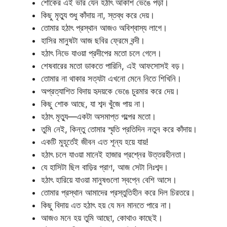
শোকের এই ভার যেন হঠাৎ আকাশ ভেঙে পড়া।
কিছু মৃত্যু শুধু কাঁদায় না, স্তব্ধ করে দেয়।
তোমার হঠাৎ প্রস্থান আজও অবিশ্বাস্য লাগে।
হাসির মানুষটা আজ ছবির ফ্রেমে বন্দী।
হঠাৎ নিভে যাওয়া প্রদীপের মতো চলে গেলে।
শেষবারের মতো ডাকতে পারিনি, এই আফসোসই বড়।
তোমার না থাকার সত্যটা এখনো মেনে নিতে শিখিনি।
অপ্রত্যাশিত বিদায় হৃদয়কে ভেঙে চুরমার করে দেয়।
কিছু শোক আছে, যা শব্দ খুঁজে পায় না।
হঠাৎ মৃত্যু—একটা অসমাপ্ত গল্পের মতো।
তুমি নেই, কিন্তু তোমার স্মৃতি প্রতিদিন নতুন করে কাঁদায়।
একটি মুহূর্তেই জীবন এত শূন্য হয়ে যায়!
হঠাৎ চলে যাওয়া মানেই হাজার প্রশ্নের উত্তরহীনতা।
যে হাসিটা ছিল বাড়ির প্রাণ, আজ সেটা নিঃশব্দ।
হঠাৎ হারিয়ে যাওয়া মানুষগুলো স্বপ্নে বেশি আসে।
তোমার প্রস্থান আমাদের প্রস্তুতিহীন করে দিল চিরতরে।
কিছু বিদায় এত হঠাৎ হয় যে মন মানতে পারে না।
আজও মনে হয় তুমি আছো, কোথাও কাছেই।