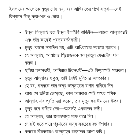
ইসলামের আলোকে মৃত্যু শেষ নয়, বরং আখিরাতের পথে যাত্রা—সেই
বিশ্বাসে কিছু ক্যাপশন ও দোয়া।
ইন্না লিল্লাহি ওয়া ইন্না ইলাইহি রাজিউন—আমরা আল্লাহরই
এবং তাঁর কাছেই প্রত্যাবর্তনকারী।
মৃত্যু কোনো সমাপ্তি নয়, এটি আখিরাতের দরজায় প্রবেশ।
হে আল্লাহ, আমাদের প্রিয়জনকে জান্নাতুল ফেরদৌস দান
করুন।
দুনিয়া ক্ষণস্থায়ী, আখিরাত চিরস্থায়ী—এই বিশ্বাসেই সান্ত্বনা।
মৃত্যু আল্লাহর হুকুম, তাই ধৈর্যই মুমিনের অলংকার।
হে রব, কবরকে তার জন্য জান্নাতের বাগান বানিয়ে দিন।
আজ সে দুনিয়া ছেড়েছে, কাল আমরাও সেই পথের পথিক।
আল্লাহ যার প্রতি দয়া করেন, তার মৃত্যু হয় ঈমানের উপর।
মৃত্যু মনে করিয়ে দেয়—আমলই একমাত্র সঙ্গী।
হে আল্লাহ, তার গুনাহসমূহ মাফ করে দিন।
দোয়াই হতে পারে প্রয়াতের জন্য সবচেয়ে বড় উপহার।
কবরের নীরবতায়ও আল্লাহর রহমতের আশা করি।