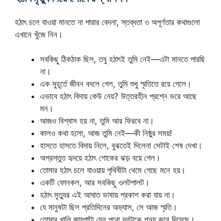
হঠাৎ চলে যাওয়া মানতে না পারার বেদনা, স্তব্ধতা ও অপূর্ণতার কথাগুলো
এখানে খুঁজে নিন।
সবকিছু ঠিকঠাক ছিল, তবু হঠাৎই তুমি নেই—এটা মানতে পারছি
না।
এক মুহূর্তে জীবন বদলে গেল, তুমি শুধু স্মৃতিতে রয়ে গেলে।
এভাবে হঠাৎ বিদায় কেউ নেয়? উত্তরহীন প্রশ্নে ভরে আছে
মন।
আজও বিশ্বাস হয় না, তুমি আর ফিরবে না।
কালও কথা হলো, আজ তুমি নেই—কী নিষ্ঠুর সময়!
হাসতে হাসতে বিদায় নিলে, বুঝতেই দিলেনা সেটাই শেষ দেখা।
অপ্রস্তুত হৃদয়ে হঠাৎ শোকের ঝড় বয়ে গেল।
তোমার হঠাৎ চলে যাওয়ায় পৃথিবীটা থেমে গেছে মনে হয়।
একটি ফোনকল, আর সবকিছু ওলটপালট।
হঠাৎ মৃত্যুর এই আঘাত ভাষায় প্রকাশ করা যায় না।
যে মানুষটা ছিল প্রতিদিনের অভ্যাস, সে আজ স্মৃতি।
তোমার খালি জায়গাটা যেন পুরো ঘরটাকে শূন্য করে দিয়েছে।