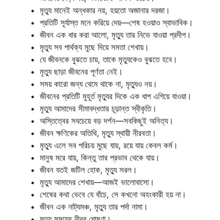
মৃত্যু মানেই অন্ধকার নয়, হয়তো অজানার দরজা।
প্রতিটি সূর্যাস্ত মনে করিয়ে দেয়—শেষ হওয়াও স্বাভাবিক।
জীবন এক ধার করা আলো, মৃত্যু তার নিভে যাওয়া প্রদীপ।
মৃত্যু সব পার্থক্য মুছে দিয়ে সমতা শেখায়।
যে জীবনকে বুঝতে চায়, তাকে মৃত্যুকেও বুঝতে হবে।
মৃত্যু ছাড়া জীবনের পূর্ণতা নেই।
সময় কারো জন্য থেমে থাকে না, মৃত্যুও নয়।
জীবনের প্রতিটি মুহূর্ত মৃত্যুর দিকে এক ধাপ এগিয়ে যাওয়া।
মৃত্যু আমাদের সীমাবদ্ধতার চূড়ান্ত স্বীকৃতি।
অস্তিত্বের সবচেয়ে বড় দর্শন—সবকিছুই অনিত্য।
জীবন ক্ষণিকের অতিথি, মৃত্যু স্থায়ী নীরবতা।
মৃত্যু এলে সব পরিচয় মুছে যায়, রয়ে যায় কেবল কর্ম।
মানুষ মরে যায়, কিন্তু তার প্রভাব থেকে যায়।
জীবন যতই জটিল হোক, মৃত্যু সরল।
মৃত্যু আমাদের শেখায়—আজই ভালোবাসো।
শেষের কথা ভেবে যে বাঁচে, সে কখনো অহংকারী হয় না।
জীবন এক নাট্যমঞ্চ, মৃত্যু তার পর্দা নামা।
মৃত্যু সময়ের নীরব ঘোষণা।