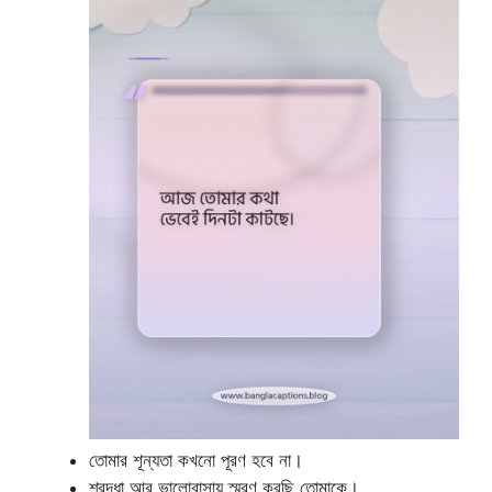
তোমার শূন্যতা কখনো পূরণ হবে না।
শ্রদ্ধা আর ভালোবাসায় স্মরণ করছি তোমাকে।