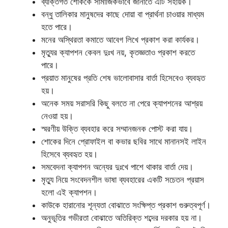
ব্যক্তিগত শোককে সামাজিকভাবে জানাতে এটি সহায়ক।
বন্ধু তালিকার মানুষদের কাছে দোয়া বা প্রার্থনা চাওয়ার মাধ্যম
হতে পারে।
মনের অস্থিরতা কমাতে আবেগ লিখে প্রকাশ করা কার্যকর।
মৃত্যুর ক্যাপশন কেবল দুঃখ নয়, কৃতজ্ঞতাও প্রকাশ করতে
পারে।
প্রয়াত মানুষের প্রতি শেষ ভালোবাসার বার্তা হিসেবেও ব্যবহৃত
হয়।
অনেক সময় সরাসরি কিছু বলতে না পেরে ক্যাপশনের আশ্রয়
নেওয়া হয়।
স্মরণীয় উক্তি ব্যবহার করে সম্মানজনক পোস্ট করা যায়।
শোকের দিনে প্রোফাইল বা কভার ছবির সাথে মানানসই লাইন
হিসেবে ব্যবহৃত হয়।
সমবেদনা ক্যাপশন অন্যের দুঃখে পাশে থাকার বার্তা দেয়।
মৃত্যু নিয়ে সংবেদনশীল ভাষা ব্যবহারের একটি সচেতন প্রয়াস
হলো এই ক্যাপশন।
কাউকে হারানোর শূন্যতা বোঝাতে সংক্ষিপ্ত প্রকাশ গুরুত্বপূর্ণ।
অনুভূতির গভীরতা বোঝাতে অতিরিক্ত শব্দের দরকার হয় না।