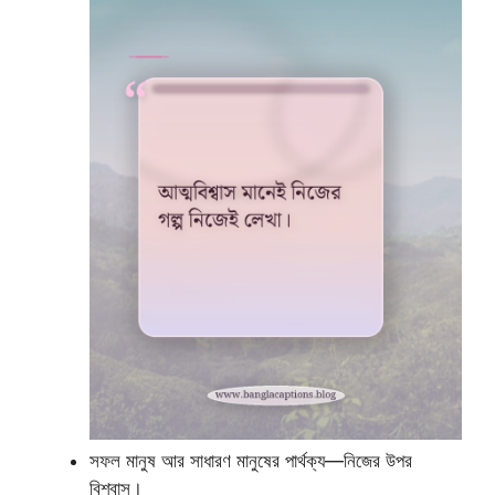
সফল মানুষ আর সাধারণ মানুষের পার্থক্য—নিজের উপর
বিশ্বাস।