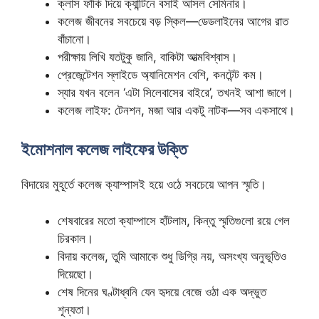
ক্লাস ফাঁকি দিয়ে ক্যান্টিনে বসাই আসল সেমিনার।
কলেজ জীবনের সবচেয়ে বড় স্কিল—ডেডলাইনের আগের রাত
বাঁচানো।
পরীক্ষায় লিখি যতটুকু জানি, বাকিটা আত্মবিশ্বাস।
প্রেজেন্টেশন স্লাইডে অ্যানিমেশন বেশি, কনটেন্ট কম।
স্যার যখন বলেন ‘এটা সিলেবাসের বাইরে’, তখনই আশা জাগে।
কলেজ লাইফ: টেনশন, মজা আর একটু নাটক—সব একসাথে।
ইমোশনাল কলেজ লাইফের উক্তি
বিদায়ের মুহূর্তে কলেজ ক্যাম্পাসই হয়ে ওঠে সবচেয়ে আপন স্মৃতি।
শেষবারের মতো ক্যাম্পাসে হাঁটলাম, কিন্তু স্মৃতিগুলো রয়ে গেল
চিরকাল।
বিদায় কলেজ, তুমি আমাকে শুধু ডিগ্রি নয়, অসংখ্য অনুভূতিও
দিয়েছো।
শেষ দিনের ঘণ্টাধ্বনি যেন হৃদয়ে বেজে ওঠা এক অদ্ভুত
শূন্যতা।