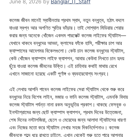
June 8, 2026
by
Banglar_IT_Staff
কলেজ জীবন মানেই স্বাধীনতার প্রথম স্বাদ, নতুন বন্ধুত্ব, হঠাৎ বদলে
যাওয়া স্বপ্ন আর অগণিত স্মৃতির ভাঁড়ার। তাই সোশ্যাল মিডিয়ায় শেয়ার
করার জন্য অনেকে খোঁজেন একদম পারফেক্ট কলেজ লাইফের স্ট্যাটাস—
যেখানে থাকবে বন্ধুদের আড্ডা, ক্লাসের ফাঁকে হাসি, পরীক্ষার চাপ আর
ক্যাম্পাসের আবেগময় বিকেলগুলো। কেউ চান কলেজ বন্ধুদের স্ট্যাটাস,
কেউ খোঁজেন ক্যাম্পাস লাইফ ক্যাপশন, আবার কেউবা লিখতে চান হৃদয়
ছুঁয়ে যাওয়া কলেজ জীবনের উক্তি। এই চাহিদার কথাই মাথায় রেখে
এখানে সাজানো হয়েছে একটি পূর্ণাঙ্গ ও ব্যবহারযোগ্য সংগ্রহ।
এই লেখায় আপনি পাবেন কলেজ লাইফের সেরা স্ট্যাটাস থেকে শুরু করে
বন্ধুদের নিয়ে বিশেষ লাইন, মজার ও ফানি কলেজ স্ট্যাটাস, এমনকি বিদায়
কলেজ স্ট্যাটাস পর্যন্ত নানা রকম অনুভূতির প্রকাশ। থাকছে ফেসবুক ও
ইনস্টাগ্রামের জন্য ছোট ক্যাম্পাস ক্যাপশন, প্রথম দিনের উত্তেজনা,
শেষ দিনের নস্টালজিয়া, ছেলে ও মেয়েদের জন্য আলাদা স্ট্যাটাসের ধারণা
এবং নিজের মতো করে স্ট্যাটাস লেখার সহজ দিকনির্দেশনাও। কলেজ
জীবনকে শব্দে ধরে রাখতে চাইলে, এখান থেকেই শুরু হতে পারে আপনার