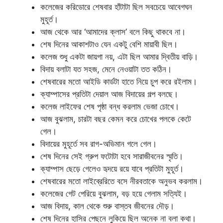
কলেজের করিডোরে শেষবার হাঁটাটা ছিল সবচেয়ে আবেগঘন
মুহূর্ত।
আজ থেকে আর ‘আমাদের ক্লাস’ বলে কিছু থাকবে না।
শেষ দিনের আকাশটাও যেন একটু বেশি মায়াবী ছিল।
কলেজ শুধু একটা জায়গা নয়, এটা ছিল আমার দ্বিতীয় বাড়ি।
বিদায় বলাটা যত সহজ, মেনে নেওয়াটা তত কঠিন।
শেষবারের মতো আইডি কার্ডটা হাতে নিয়ে চুপ করে রইলাম।
ক্যাম্পাসের প্রতিটা দেয়াল আজ বিদায়ের গল্প বলছে।
কলেজ লাইফের শেষ পৃষ্ঠা বন্ধ করলাম ভেজা চোখে।
আজ বুঝলাম, চারটা বছর কেমন করে চোখের পলকে কেটে
গেল।
বিদায়ের মুহূর্তে সব রাগ-অভিমান গলে গেল।
শেষ দিনের সেই গ্রুপ ফটোটা হবে সারাজীবনের স্মৃতি।
ক্যাম্পাস ছেড়ে গেলেও হৃদয়ে রয়ে যাবে প্রতিটা মুহূর্ত।
শেষবারের মতো লাইব্রেরিতে বসে নীরবতাকে অনুভব করলাম।
কলেজের গেট পেরিয়ে বুঝলাম, বড় হয়ে গেলাম সত্যিই।
আজ বিদায়, কাল থেকে শুরু বাস্তব জীবনের দৌড়।
শেষ দিনের হাসির পেছনে লুকিয়ে ছিল অনেক না বলা কথা।