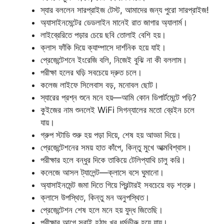
স্যার বললেন সারপ্রাইজ টেস্ট, আমাদের জন্য পুরো সারপ্রাইজ!
অ্যাসাইনমেন্টের ডেডলাইন মানেই রাত জাগার অ্যালার্ম।
লাইব্রেরিতে পড়ার চেয়ে ছবি তোলাই বেশি হয়।
ক্লাস ফাঁকি দিয়ে ক্যাম্পাসে দার্শনিক হয়ে যাই।
প্রেজেন্টেশনে ইংরেজি বলি, নিজেই বুঝি না কী বললাম।
পরীক্ষা হলের ঘড়ি সবচেয়ে দ্রুত চলে।
কলেজ লাইফে সিলেবাস বড়, মনোবল ছোট।
স্যারের প্রশ্ন শুনে মনে হয়—আমি কোন ডিপার্টমেন্টে পড়ি?
কুইজের নাম শুনলেই WiFi সিগন্যালের মতো ব্রেইন চলে
যায়।
গ্রুপ স্টাডি শুরু হয় পড়া দিয়ে, শেষ হয় আড্ডা দিয়ে।
প্রেজেন্টেশনের সময় হাত কাঁপে, কিন্তু মুখে আত্মবিশ্বাস।
পরীক্ষার হলে বন্ধুর দিকে তাকিয়ে টেলিপ্যাথি চালু করি।
কলেজে আসল ট্যালেন্ট—ক্লাসে বসে ঘুমানো।
অ্যাসাইনমেন্ট জমা দিতে গিয়ে প্রিন্টারই সবচেয়ে বড় শত্রু।
ক্লাসে উপস্থিত, কিন্তু মন অনুপস্থিত।
প্রেজেন্টেশন শেষ হলে মনে হয় যুদ্ধ জিতেছি।
পরীক্ষার আগে সবাই হঠাৎ খুব ধর্মভীরু হয়ে যায়।