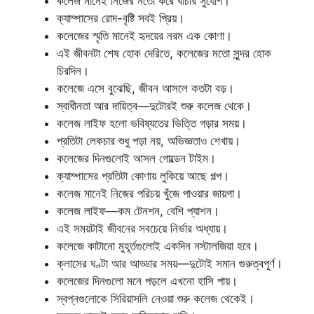
কলেজ মানেই নিজের মতো করে বাঁচার সুযোগ।
ক্যাম্পাসের রোদ-বৃষ্টি সবই প্রিয়।
কলেজের স্মৃতি মানেই হৃদয়ের নরম এক কোণা।
এই জীবনটা শেষ হোক দেরিতে, কলেজের মতো সুন্দর হোক
চিরদিন।
কলেজে এসে বুঝেছি, জীবন আসলে কতটা বড়।
স্বাধীনতা আর দায়িত্ব—দুটোরই শুরু কলেজ থেকে।
কলেজ লাইফ হলো ভবিষ্যতের ভিত্তি গড়ার সময়।
প্রতিটা লেকচার শুধু পড়া নয়, অভিজ্ঞতাও শেখায়।
কলেজের দিনগুলোই আসল গোল্ডেন টাইম।
ক্যাম্পাসের প্রতিটা কোণায় লুকিয়ে আছে গল্প।
কলেজ মানেই নিজের পরিচয় খুঁজে পাওয়ার জায়গা।
কলেজ লাইফ—কম টেনশন, বেশি প্যাশন।
এই সময়টাই জীবনের সবচেয়ে নির্ভার অধ্যায়।
কলেজে কাটানো মুহূর্তগুলোই একদিন নস্টালজিয়া হবে।
ক্লাসের ঘণ্টা আর আড্ডার সময়—দুটোই সমান গুরুত্বপূর্ণ।
কলেজের দিনগুলো মনে পড়লে এখনো হাসি পায়।
স্বপ্নগুলোকে সিরিয়াসলি নেওয়া শুরু কলেজ থেকেই।