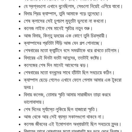
যে স্বপ্নগুলো এখানে বুনেছিলাম, সেগুলো নিয়েই এগিয়ে যাবো।
বিদায় প্রিয় ক্যাম্পাস, তুমি আমাকে গড়ে তুলেছো।
শেষ ক্লাসের সেই চুপচাপ মুহূর্তটা ভুলবো না কখনো।
কলেজ লাইফ শেষ মানেই স্মৃতির নতুন শুরু।
আজ বিদায়, কিন্তু হৃদয়ের এক কোণে তুমি চিরস্থায়ী।
ক্যাম্পাসের প্রতিটা সিঁড়ি আজ যেন গল্প শোনাচ্ছে।
শেষবারের মতো ক্যান্টিনে বসে সময়টাকে ধরে রাখতে চাইলাম।
বিদায়ের এই দিনটা যতটা আনন্দের, ততটাই কষ্টের।
কলেজের শেষ দিন মানেই আবেগের ঝড়।
শেষবারের মতো বন্ধুদের সাথে হাঁটাটা ছিল সবচেয়ে কঠিন।
ক্যাম্পাস ছেড়ে গেলেও এখানে ফেলে গেলাম আমার এক টুকরো
হৃদয়।
বিদায় কলেজ, তোমার স্মৃতি আমায় সারাজীবন তাড়া করবে
ভালোবাসায়।
শেষ দিনের সূর্যাস্তে লুকিয়ে ছিল হাজারো স্মৃতি।
আজ থেকে আর সেই ব্যস্ত সকালগুলো থাকবে না।
কলেজ জীবনের এই ইমোশনাল অধ্যায়টাই ছিল সবচেয়ে সুন্দর।
বিদায়ের আগে শেষবারের মতো চারপাশটা মন ভরে দেখে নিলাম।