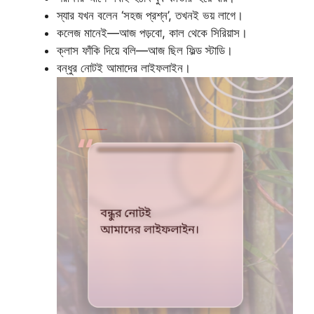
স্যার যখন বলেন ‘সহজ প্রশ্ন’, তখনই ভয় লাগে।
কলেজ মানেই—আজ পড়বো, কাল থেকে সিরিয়াস।
ক্লাস ফাঁকি দিয়ে বলি—আজ ছিল ফিল্ড স্টাডি।
বন্ধুর নোটই আমাদের লাইফলাইন।