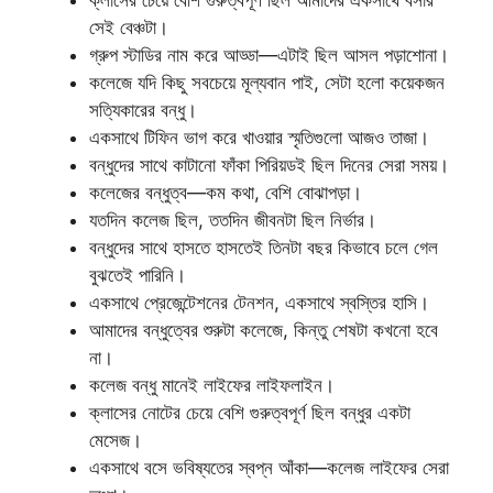
ক্লাসের চেয়ে বেশি গুরুত্বপূর্ণ ছিল আমাদের একসাথে বসার
সেই বেঞ্চটা।
গ্রুপ স্টাডির নাম করে আড্ডা—এটাই ছিল আসল পড়াশোনা।
কলেজে যদি কিছু সবচেয়ে মূল্যবান পাই, সেটা হলো কয়েকজন
সত্যিকারের বন্ধু।
একসাথে টিফিন ভাগ করে খাওয়ার স্মৃতিগুলো আজও তাজা।
বন্ধুদের সাথে কাটানো ফাঁকা পিরিয়ডই ছিল দিনের সেরা সময়।
কলেজের বন্ধুত্ব—কম কথা, বেশি বোঝাপড়া।
যতদিন কলেজ ছিল, ততদিন জীবনটা ছিল নির্ভার।
বন্ধুদের সাথে হাসতে হাসতেই তিনটা বছর কিভাবে চলে গেল
বুঝতেই পারিনি।
একসাথে প্রেজেন্টেশনের টেনশন, একসাথে স্বস্তির হাসি।
আমাদের বন্ধুত্বের শুরুটা কলেজে, কিন্তু শেষটা কখনো হবে
না।
কলেজ বন্ধু মানেই লাইফের লাইফলাইন।
ক্লাসের নোটের চেয়ে বেশি গুরুত্বপূর্ণ ছিল বন্ধুর একটা
মেসেজ।
একসাথে বসে ভবিষ্যতের স্বপ্ন আঁকা—কলেজ লাইফের সেরা