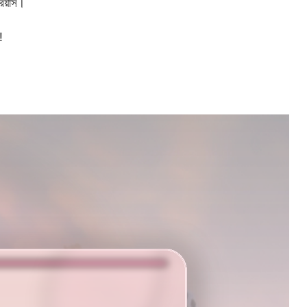
রিয়াস।
!