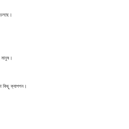
উ চলছে।
হ মানুষ।
ড়া কিছু ক্যাপশন।