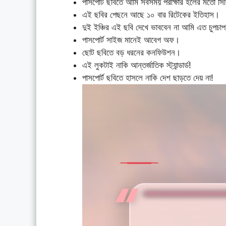
পাসপোর্ট ছবিতে আমি সবসময় পরীক্ষার হলের মতো সি
এই ছবির পেছনে আছে ১০ বার রিটেকের ইতিহাস।
দুই ইঞ্চির এই ছবি দেখে ভাববেন না আমি এত চুপচাপ
পাসপোর্ট সাইজ মানেই আবেগ অফ।
ছোট ছবিতে বড় ধরনের কনফিউশন।
এই লুকটাই নাকি আন্তর্জাতিক স্ট্যান্ডার্ড!
পাসপোর্ট ছবিতে হাসলে নাকি দেশ ছাড়তে দেয় না!