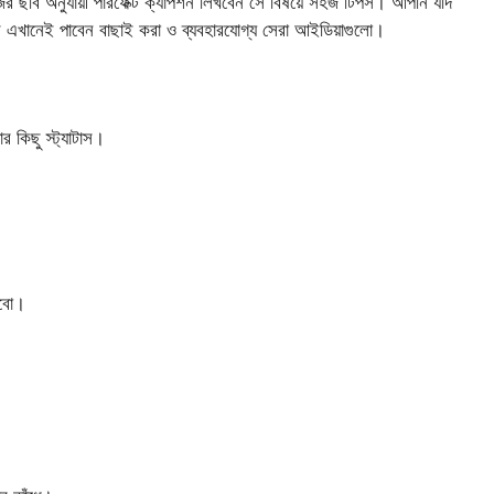
নিজের ছবি অনুযায়ী পারফেক্ট ক্যাপশন লিখবেন সে বিষয়ে সহজ টিপস। আপনি যদি
তাহলে এখানেই পাবেন বাছাই করা ও ব্যবহারযোগ্য সেরা আইডিয়াগুলো।
 কিছু স্ট্যাটাস।
কবো।