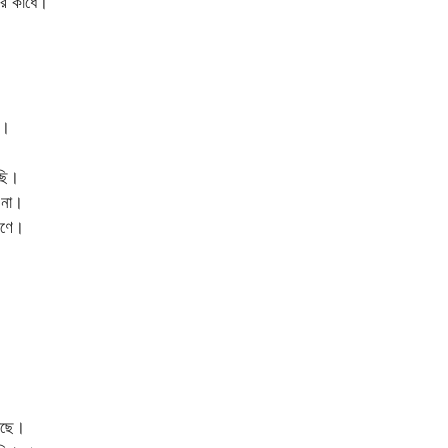
র কাঁধে।
ি।
ছি।
 না।
রণে।
েছে।