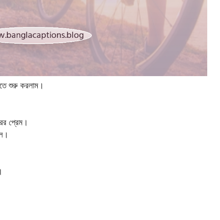
তে শুরু করলাম।
রের প্রেম।
োল।
।