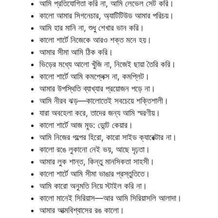
আমি প্রতিযোগিতা করি না, আমি লেভেল সেট করি।
কালো আমার সিগনেচার, অ্যাটিটিউড আমার পরিচয়।
আমি হার মানি না, শুধু শেখার ভান করি।
কালো শার্টে নিজেকে আরও শক্ত মনে হয়।
আমার সীমা আমি ঠিক করি।
ভিড়ের মধ্যে আলো খুঁজি না, নিজেই ছায়া তৈরি করি।
কালো শার্টে আমি কমপ্লেক্স না, কমপ্লিট।
আমার উপস্থিতি ব্যাখ্যার প্রয়োজন পড়ে না।
আমি নীরব ঝড়—কালোতেই সবচেয়ে শক্তিশালী।
যারা অবহেলা করে, তাদের জন্য আমি স্মরণীয়।
কালো শার্টে আজ মুড: ডোন্ট কেয়ার।
আমি নিজের গল্পের হিরো, কারো সাইড ক্যারেক্টার না।
কালো রঙে লুকানো নেই ভয়, আছে দৃঢ়তা।
আমার লুক শান্ত, কিন্তু মানসিকতা সাহসী।
কালো শার্টে আমি সীমা ভাঙার প্রস্তুতিতে।
আমি কারো অনুমতি নিয়ে স্টাইল করি না।
কালো মানেই সিরিয়াস—আর আমি সিরিয়াসলি আলাদা।
আমার আত্মবিশ্বাসের রঙ কালো।