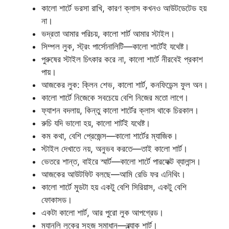
কালো শার্টে ভরসা রাখি, কারণ ক্লাস কখনও আউটডেটেড হয়
না।
ভদ্রতা আমার পরিচয়, কালো শার্ট আমার স্টাইল।
সিম্পল লুক, স্ট্রং পার্সোনালিটি—কালো শার্টেই যথেষ্ট।
পুরুষের স্টাইল চিৎকার করে না, কালো শার্টে নীরবেই প্রকাশ
পায়।
আজকের লুক: ক্লিন শেভ, কালো শার্ট, কনফিডেন্স ফুল অন।
কালো শার্টে নিজেকে সবচেয়ে বেশি নিজের মতো লাগে।
ফ্যাশন বদলায়, কিন্তু কালো শার্টের ক্লাস থাকে চিরকাল।
রুচি যদি ভালো হয়, কালো শার্টই যথেষ্ট।
কম কথা, বেশি প্রেজেন্স—কালো শার্টের ম্যাজিক।
স্টাইল দেখাতে নয়, অনুভব করতে—তাই কালো শার্ট।
ভেতরে শান্ত, বাইরে স্মার্ট—কালো শার্টে পারফেক্ট ব্যালান্স।
আজকের আউটফিট বলছে—আমি রেডি ফর এনিথিং।
কালো শার্টে মুডটা হয় একটু বেশি সিরিয়াস, একটু বেশি
ফোকাসড।
একটা কালো শার্ট, আর পুরো লুক আপগ্রেড।
ম্যানলি লুকের সহজ সমাধান—ব্ল্যাক শার্ট।