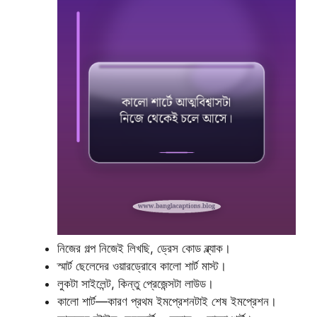
নিজের গল্প নিজেই লিখছি, ড্রেস কোড ব্ল্যাক।
স্মার্ট ছেলেদের ওয়ারড্রোবে কালো শার্ট মাস্ট।
লুকটা সাইলেন্ট, কিন্তু প্রেজেন্সটা লাউড।
কালো শার্ট—কারণ প্রথম ইমপ্রেশনটাই শেষ ইমপ্রেশন।