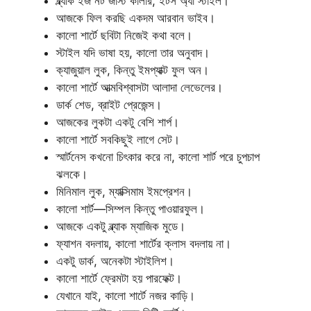
ব্ল্যাক ইজ নট জাস্ট কালার, ইটস অ্যা স্টাইল।
আজকে ফিল করছি একদম আরবান ভাইব।
কালো শার্টে ছবিটা নিজেই কথা বলে।
স্টাইল যদি ভাষা হয়, কালো তার অনুবাদ।
ক্যাজুয়াল লুক, কিন্তু ইমপ্যাক্ট ফুল অন।
কালো শার্টে আত্মবিশ্বাসটা আলাদা লেভেলের।
ডার্ক শেড, ব্রাইট প্রেজেন্স।
আজকের লুকটা একটু বেশি শার্প।
কালো শার্টে সবকিছুই লাগে সেট।
স্মার্টনেস কখনো চিৎকার করে না, কালো শার্ট পরে চুপচাপ
ঝলকে।
মিনিমাল লুক, ম্যাক্সিমাম ইমপ্রেশন।
কালো শার্ট—সিম্পল কিন্তু পাওয়ারফুল।
আজকে একটু ব্ল্যাক ম্যাজিক মুডে।
ফ্যাশন বদলায়, কালো শার্টের ক্লাস বদলায় না।
একটু ডার্ক, অনেকটা স্টাইলিশ।
কালো শার্টে ফ্রেমটা হয় পারফেক্ট।
যেখানে যাই, কালো শার্টে নজর কাড়ি।