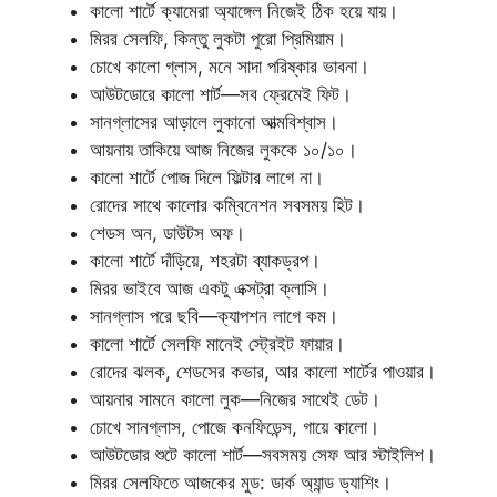
কালো শার্টে ক্যামেরা অ্যাঙ্গেল নিজেই ঠিক হয়ে যায়।
মিরর সেলফি, কিন্তু লুকটা পুরো প্রিমিয়াম।
চোখে কালো গ্লাস, মনে সাদা পরিষ্কার ভাবনা।
আউটডোরে কালো শার্ট—সব ফ্রেমেই ফিট।
সানগ্লাসের আড়ালে লুকানো আত্মবিশ্বাস।
আয়নায় তাকিয়ে আজ নিজের লুককে ১০/১০।
কালো শার্টে পোজ দিলে ফিল্টার লাগে না।
রোদের সাথে কালোর কম্বিনেশন সবসময় হিট।
শেডস অন, ডাউটস অফ।
কালো শার্টে দাঁড়িয়ে, শহরটা ব্যাকড্রপ।
মিরর ভাইবে আজ একটু এক্সট্রা ক্লাসি।
সানগ্লাস পরে ছবি—ক্যাপশন লাগে কম।
কালো শার্টে সেলফি মানেই স্ট্রেইট ফায়ার।
রোদের ঝলক, শেডসের কভার, আর কালো শার্টের পাওয়ার।
আয়নার সামনে কালো লুক—নিজের সাথেই ডেট।
চোখে সানগ্লাস, পোজে কনফিডেন্স, গায়ে কালো।
আউটডোর শুটে কালো শার্ট—সবসময় সেফ আর স্টাইলিশ।
মিরর সেলফিতে আজকের মুড: ডার্ক অ্যান্ড ড্যাশিং।