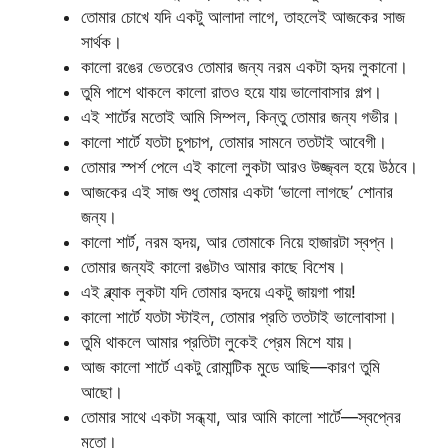
তোমার চোখে যদি একটু আলাদা লাগে, তাহলেই আজকের সাজ
সার্থক।
কালো রঙের ভেতরেও তোমার জন্য নরম একটা হৃদয় লুকানো।
তুমি পাশে থাকলে কালো রাতও হয়ে যায় ভালোবাসার গল্প।
এই শার্টের মতোই আমি সিম্পল, কিন্তু তোমার জন্য গভীর।
কালো শার্টে যতটা চুপচাপ, তোমার সামনে ততটাই আবেগী।
তোমার স্পর্শ পেলে এই কালো লুকটা আরও উজ্জ্বল হয়ে উঠবে।
আজকের এই সাজ শুধু তোমার একটা ‘ভালো লাগছে’ শোনার
জন্য।
কালো শার্ট, নরম হৃদয়, আর তোমাকে নিয়ে হাজারটা স্বপ্ন।
তোমার জন্যই কালো রঙটাও আমার কাছে বিশেষ।
এই ব্ল্যাক লুকটা যদি তোমার হৃদয়ে একটু জায়গা পায়!
কালো শার্টে যতটা স্টাইল, তোমার প্রতি ততটাই ভালোবাসা।
তুমি থাকলে আমার প্রতিটা লুকেই প্রেম মিশে যায়।
আজ কালো শার্টে একটু রোমান্টিক মুডে আছি—কারণ তুমি
আছো।
তোমার সাথে একটা সন্ধ্যা, আর আমি কালো শার্টে—স্বপ্নের
মতো।