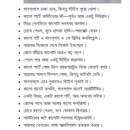
সানগ্লাসে ঢাকা চোখ, কিন্তু স্টাইল পুরো খোলা।
কালো শার্টে আউটডোর শুট—সূর্যও আজ একটু সিরিয়াস।
মিরর সেলফিতে কালোটা সবসময় আলাদা।
চোখে শেডস, মুখে হালকা হাসি—পারফেক্ট ফ্রেম।
কালো শার্ট + সানগ্লাস = নো ফিল্টার কনফিডেন্স।
আয়নায় নিজেকে দেখে নিজেই ইমপ্রেস।
রোদে দাঁড়িয়ে কালোটা আরও গাঢ় লাগে।
শেডস পরে আজ একটু মিস্ট্রি বাড়ালাম।
কালো শার্টে পোজ দিলে ব্যাকগ্রাউন্ড নিজে থেকেই ব্লার।
আয়নার সামনে সিম্পল পোজ, কিন্তু ভাইবটা হেভি।
সানগ্লাসে চোখ লুকালেও স্টাইল লুকাই না।
কালো মানেই ক্লাসি, সানগ্লাস মানেই অ্যাটিটিউড।
একটা মিরর, একটা কালো শার্ট, আর অসংখ্য লাইক।
রোদের সাথে আজ আমার কালো কনট্রাস্ট।
চোখে কালো শেডস, মনে ফোকাস ক্লিয়ার।
আউটডোর শুটে কালোটা সবসময় স্ট্যান্ডআউট।
আয়নার ভেতরেও আজ আত্মবিশ্বাস ঝকঝক করছে।