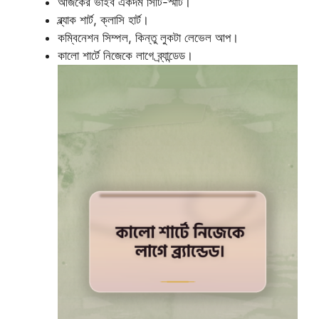
আজকের ভাইব একদম সিটি-স্মার্ট।
ব্ল্যাক শার্ট, ক্লাসি হার্ট।
কম্বিনেশন সিম্পল, কিন্তু লুকটা লেভেল আপ।
কালো শার্টে নিজেকে লাগে ব্র্যান্ডেড।