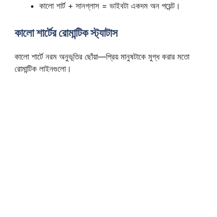
কালো শার্ট + সানগ্লাস = ভাইবটা একদম অন পয়েন্ট।
কালো শার্টের রোমান্টিক স্ট্যাটাস
কালো শার্টে নরম অনুভূতির ছোঁয়া—প্রিয় মানুষটাকে মুগ্ধ করার মতো
রোমান্টিক লাইনগুলো।