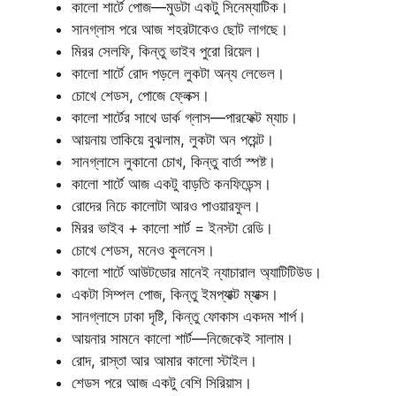
কালো শার্টে পোজ—মুডটা একটু সিনেম্যাটিক।
সানগ্লাস পরে আজ শহরটাকেও ছোট লাগছে।
মিরর সেলফি, কিন্তু ভাইব পুরো রিয়েল।
কালো শার্টে রোদ পড়লে লুকটা অন্য লেভেল।
চোখে শেডস, পোজে ফ্লেক্স।
কালো শার্টের সাথে ডার্ক গ্লাস—পারফেক্ট ম্যাচ।
আয়নায় তাকিয়ে বুঝলাম, লুকটা অন পয়েন্ট।
সানগ্লাসে লুকানো চোখ, কিন্তু বার্তা স্পষ্ট।
কালো শার্টে আজ একটু বাড়তি কনফিডেন্স।
রোদের নিচে কালোটা আরও পাওয়ারফুল।
মিরর ভাইব + কালো শার্ট = ইনস্টা রেডি।
চোখে শেডস, মনেও কুলনেস।
কালো শার্টে আউটডোর মানেই ন্যাচারাল অ্যাটিটিউড।
একটা সিম্পল পোজ, কিন্তু ইমপ্যাক্ট ম্যাক্স।
সানগ্লাসে ঢাকা দৃষ্টি, কিন্তু ফোকাস একদম শার্প।
আয়নার সামনে কালো শার্ট—নিজেকেই সালাম।
রোদ, রাস্তা আর আমার কালো স্টাইল।
শেডস পরে আজ একটু বেশি সিরিয়াস।