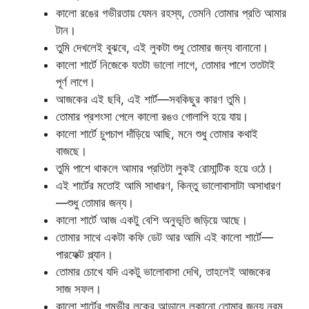
কালো রঙের গভীরতায় যেমন রহস্য, তেমনি তোমার প্রতি আমার
টান।
তুমি দেখলেই বুঝবে, এই লুকটা শুধু তোমার জন্য বানানো।
কালো শার্টে নিজেকে যতটা ভালো লাগে, তোমার পাশে ততটাই
পূর্ণ লাগে।
আজকের এই ছবি, এই শার্ট—সবকিছুর কারণ তুমি।
তোমার প্রশংসা পেলে কালো রঙও গোলাপি হয়ে যায়।
কালো শার্টে চুপচাপ দাঁড়িয়ে আছি, মনে শুধু তোমার কথাই
বাজছে।
তুমি পাশে থাকলে আমার প্রতিটা লুকই রোমান্টিক হয়ে ওঠে।
এই শার্টের মতোই আমি সাধারণ, কিন্তু ভালোবাসাটা অসাধারণ
—শুধু তোমার জন্য।
কালো শার্টে আজ একটু বেশি অনুভূতি জড়িয়ে আছে।
তোমার সাথে একটা কফি ডেট আর আমি এই কালো শার্টে—
পারফেক্ট প্ল্যান।
তোমার চোখে যদি একটু ভালোবাসা দেখি, তাহলেই আজকের
সাজ সফল।
কালো শার্টের গম্ভীর লুকের আড়ালে লুকানো তোমার জন্য নরম