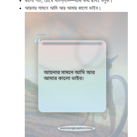
কালো শার্ট, চোখে সানগ্লাস—বাকি কথা ছবিই বলুক।
আয়নার সামনে আমি আর আমার কালো ভাইব।