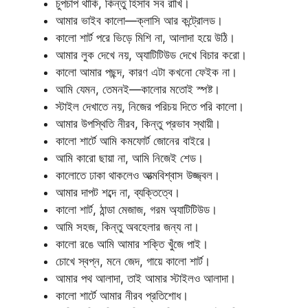
চুপচাপ থাকি, কিন্তু হিসাব সব রাখি।
আমার ভাইব কালো—ক্লাসি আর কন্ট্রোলড।
কালো শার্ট পরে ভিড়ে মিশি না, আলাদা হয়ে উঠি।
আমার লুক দেখে নয়, অ্যাটিটিউড দেখে বিচার করো।
কালো আমার পছন্দ, কারণ এটা কখনো ফেইক না।
আমি যেমন, তেমনই—কালোর মতোই স্পষ্ট।
স্টাইল দেখাতে নয়, নিজের পরিচয় দিতে পরি কালো।
আমার উপস্থিতি নীরব, কিন্তু প্রভাব স্থায়ী।
কালো শার্টে আমি কমফোর্ট জোনের বাইরে।
আমি কারো ছায়া না, আমি নিজেই শেড।
কালোতে ঢাকা থাকলেও আত্মবিশ্বাস উজ্জ্বল।
আমার দাপট শব্দে না, ব্যক্তিত্বে।
কালো শার্ট, ঠান্ডা মেজাজ, গরম অ্যাটিটিউড।
আমি সহজ, কিন্তু অবহেলার জন্য না।
কালো রঙে আমি আমার শক্তি খুঁজে পাই।
চোখে স্বপ্ন, মনে জেদ, গায়ে কালো শার্ট।
আমার পথ আলাদা, তাই আমার স্টাইলও আলাদা।
কালো শার্টে আমার নীরব প্রতিশোধ।