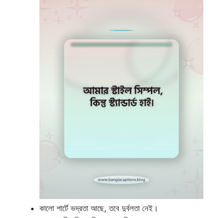
কালো শার্টে ভদ্রতা আছে, তবে দুর্বলতা নেই।