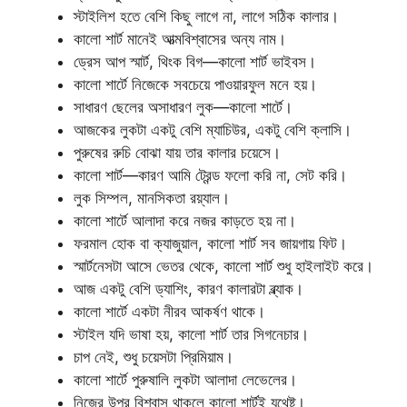
স্টাইলিশ হতে বেশি কিছু লাগে না, লাগে সঠিক কালার।
কালো শার্ট মানেই আত্মবিশ্বাসের অন্য নাম।
ড্রেস আপ স্মার্ট, থিংক বিগ—কালো শার্ট ভাইবস।
কালো শার্টে নিজেকে সবচেয়ে পাওয়ারফুল মনে হয়।
সাধারণ ছেলের অসাধারণ লুক—কালো শার্টে।
আজকের লুকটা একটু বেশি ম্যাচিউর, একটু বেশি ক্লাসি।
পুরুষের রুচি বোঝা যায় তার কালার চয়েসে।
কালো শার্ট—কারণ আমি ট্রেন্ড ফলো করি না, সেট করি।
লুক সিম্পল, মানসিকতা রয়্যাল।
কালো শার্টে আলাদা করে নজর কাড়তে হয় না।
ফরমাল হোক বা ক্যাজুয়াল, কালো শার্ট সব জায়গায় ফিট।
স্মার্টনেসটা আসে ভেতর থেকে, কালো শার্ট শুধু হাইলাইট করে।
আজ একটু বেশি ড্যাশিং, কারণ কালারটা ব্ল্যাক।
কালো শার্টে একটা নীরব আকর্ষণ থাকে।
স্টাইল যদি ভাষা হয়, কালো শার্ট তার সিগনেচার।
চাপ নেই, শুধু চয়েসটা প্রিমিয়াম।
কালো শার্টে পুরুষালি লুকটা আলাদা লেভেলের।
নিজের উপর বিশ্বাস থাকলে কালো শার্টই যথেষ্ট।