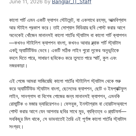
June 11, 2026
by
Banglar_IT_Staff
কালো শার্ট এমন একটি ফ্যাশন স্টেটমেন্ট, যা একসাথে রহস্য, আত্মবিশ্বাস
আর স্টাইল প্রকাশ করে। তাই সোশ্যাল মিডিয়ায় ছবি পোস্ট করার আগে
অনেকেই খোঁজেন মানানসই কালো শার্টের স্ট্যাটাস বা কালো শার্ট ক্যাপশন
—কখনও স্টাইলিশ ক্যাপশন বাংলা, কখনও আবার ব্ল্যাক শার্ট স্ট্যাটাস
একটু অ্যাটিটিউড ভেবে। একটি সঠিক লাইন পুরো লুকের অনুভূতিকে
বদলে দিতে পারে, সাধারণ ছবিকেও করে তুলতে পারে স্মার্ট, কুল এবং
নজরকাড়া।
এই পেজে আমরা সাজিয়েছি কালো শার্টের স্টাইলিশ স্ট্যাটাস থেকে শুরু
করে অ্যাটিটিউড স্ট্যাটাস বাংলা, ছেলেদের ক্যাপশন, ছোট ও ইমপ্যাক্টফুল
লাইন, সানগ্লাস বা বিশেষ পোজের জন্য মানানসই ক্যাপশন, এমনকি
রোমান্টিক ও মজার ভ্যারিয়েশনও। ফেসবুক, ইনস্টাগ্রাম বা হোয়াটসঅ্যাপে
পোস্ট করার আগে যেন আপনার ছবির সাথে মুড, ব্যক্তিত্ব ও প্ল্যাটফর্ম—
সবকিছুর মিল থাকে, সে ভাবনাতেই তৈরি এই পূর্ণাঙ্গ কালো শার্টের স্ট্যাটাস
সংগ্রহ।