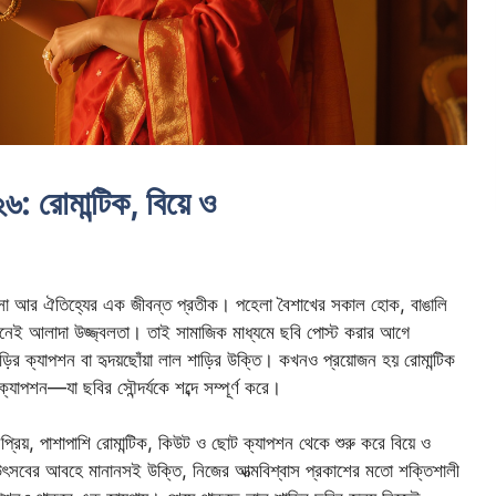
৬: রোমান্টিক, বিয়ে ও
াসা আর ঐতিহ্যের এক জীবন্ত প্রতীক। পহেলা বৈশাখের সকাল হোক, বাঙালি
েই আলাদা উজ্জ্বলতা। তাই সামাজিক মাধ্যমে ছবি পোস্ট করার আগে
াড়ির ক্যাপশন বা হৃদয়ছোঁয়া লাল শাড়ির উক্তি। কখনও প্রয়োজন হয় রোমান্টিক
ক্যাপশন—যা ছবির সৌন্দর্যকে শব্দে সম্পূর্ণ করে।
্রিয়, পাশাপাশি রোমান্টিক, কিউট ও ছোট ক্যাপশন থেকে শুরু করে বিয়ে ও
উৎসবের আবহে মানানসই উক্তি, নিজের আত্মবিশ্বাস প্রকাশের মতো শক্তিশালী