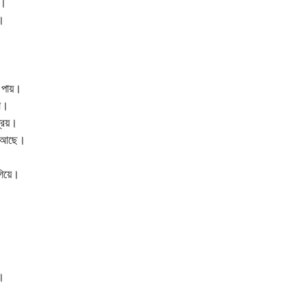
য়।
।
।
শ পায়।
া।
রিয়।
ি আছে।
গিয়ে।
।
।