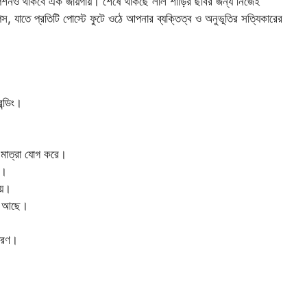
ক্যাপশনও থাকবে এক জায়গায়। শেষে থাকছে লাল শাড়ির ছবির জন্য নিজেই
 যাতে প্রতিটি পোস্টে ফুটে ওঠে আপনার ব্যক্তিত্ব ও অনুভূতির সত্যিকারের
ন্ডিং।
।
 মাত্রা যোগ করে।
ে।
িয়।
দা আছে।
কারণ।