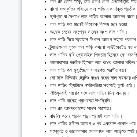
লাল রঙ চোখে পড়ে, তাই ছবিও বেশি এনগেজমেন্ট পা
বাংলা সংস্কৃতির পরিচয়ে লাল শাড়ি এক শক্ত প্রতীক
দুর্গাপূজা বা বৈশাখে লাল শাড়ির আলাদা আবেদন থাকে
লাল শাড়ি পরা মানেই নিজেকে বিশেষ মনে হওয়া।
অনেক মেয়ের স্বপ্নের সাজের অংশ লাল শাড়ি।
লাল শাড়ি নিয়ে স্ট্যাটাস লিখলে আবেগ সহজে প্রকা
ট্র্যাডিশনাল লুকে লাল শাড়ি কখনো আউটডেটেড হয় ন
লাল শাড়ির ছবি প্রোফাইল পিকচার হিসেবে বেশ জনপ্
ভালোবাসার প্রতীক হিসেবে লাল রঙের আলাদা শক্ত
লাল শাড়ি পরা মুহূর্তগুলো সাধারণত স্মরণীয় হয়।
সোশ্যাল মিডিয়ায় ট্রেন্ডিং রঙের মধ্যে লাল সবসময় এ
লাল শাড়ির স্ট্যাটাসে নস্টালজিয়া সহজেই ফুটে ওঠে।
ঐতিহ্যবাহী গয়নার সঙ্গে লাল শাড়ির মিল অনন্য।
লাল শাড়ি মানেই প্রাণবন্ত উপস্থিতি।
লাল রঙ আত্মপ্রকাশের সাহস জোগায়।
বাঙালি কনের প্রথম পছন্দ প্রায়ই লাল শাড়ি।
লাল শাড়ির ছবিতে আবেগ ও গর্ব একসঙ্গে প্রকাশ পায়
সংস্কৃতি ও ভালোবাসার মেলবন্ধন লাল শাড়িতে স্পষ্ট