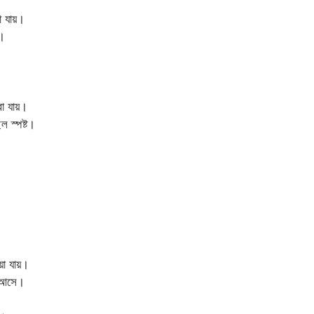
া যায়।
ক।
া যায়।
ল স্পষ্ট।
য়া যায়।
ে আসে।