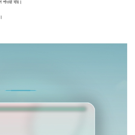
গ পাওয়া যায়।
শ।