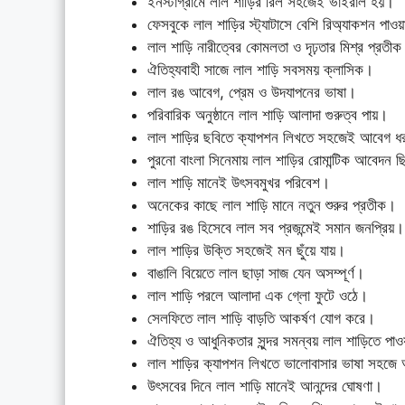
ইনস্টাগ্রামে লাল শাড়ির রিল সহজেই ভাইরাল হয়।
ফেসবুকে লাল শাড়ির স্ট্যাটাসে বেশি রিঅ্যাকশন পাওয়
লাল শাড়ি নারীত্বের কোমলতা ও দৃঢ়তার মিশ্র প্রতী
ঐতিহ্যবাহী সাজে লাল শাড়ি সবসময় ক্লাসিক।
লাল রঙ আবেগ, প্রেম ও উদযাপনের ভাষা।
পরিবারিক অনুষ্ঠানে লাল শাড়ি আলাদা গুরুত্ব পায়।
লাল শাড়ির ছবিতে ক্যাপশন লিখতে সহজেই আবেগ ধর
পুরনো বাংলা সিনেমায় লাল শাড়ির রোমান্টিক আবেদন ছি
লাল শাড়ি মানেই উৎসবমুখর পরিবেশ।
অনেকের কাছে লাল শাড়ি মানে নতুন শুরুর প্রতীক।
শাড়ির রঙ হিসেবে লাল সব প্রজন্মেই সমান জনপ্রিয়।
লাল শাড়ির উক্তি সহজেই মন ছুঁয়ে যায়।
বাঙালি বিয়েতে লাল ছাড়া সাজ যেন অসম্পূর্ণ।
লাল শাড়ি পরলে আলাদা এক গ্লো ফুটে ওঠে।
সেলফিতে লাল শাড়ি বাড়তি আকর্ষণ যোগ করে।
ঐতিহ্য ও আধুনিকতার সুন্দর সমন্বয় লাল শাড়িতে পাও
লাল শাড়ির ক্যাপশন লিখতে ভালোবাসার ভাষা সহজ
উৎসবের দিনে লাল শাড়ি মানেই আনন্দের ঘোষণা।