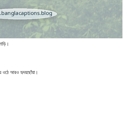
শাড়ি।
হয়ে ওঠে আরও হৃদয়ছোঁয়া।