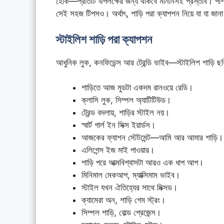
হোক—প্রতিটি উপলক্ষের জন্য থাকবে মানানসই প্রস্তাব। পাশ
সেই সহজ টিপসও। অর্থাৎ, শাড়ি পরা ক্যাপশন নিয়ে যা যা জা
স্টাইলিশ শাড়ি পরা ক্যাপশন
আধুনিক লুক, কনফিডেন্স আর ট্রেন্ডি ভাইব—স্টাইলিশ শাড়ি ছবি
শাড়িতে আজ মুডটা একদম রানওয়ে রেডি।
ক্লাসি লুক, সিম্পল অ্যাটিটিউড।
ট্রেন্ড বদলায়, শাড়ির স্টাইল নয়।
স্মার্ট গার্ল ইন সিক্স ইয়ার্ডস।
আজকের ফ্যাশন স্টেটমেন্ট—আমি আর আমার শাড়ি।
এলিগেন্স ইজ মাই পাওয়ার।
শাড়ি পরে আত্মবিশ্বাসটা আরও এক ধাপ আপ।
মিনিমাল মেকআপ, ম্যাক্সিমাম ভাইব।
স্টাইল যখন ঐতিহ্যের সাথে মিক্সড।
ক্যামেরা অন, শাড়ি গেম স্ট্রং।
সিম্পল শাড়ি, বোল্ড প্রেজেন্স।