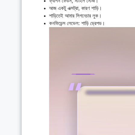
ফ্যাশন ফেডস, স্টাইল স্টেজ।
আজ একটু এক্সট্রা, কারণ শাড়ি।
শাড়িতেই আমার সিগনেচার লুক।
কনফিডেন্স লেভেল: শাড়ি ড্রেপড।