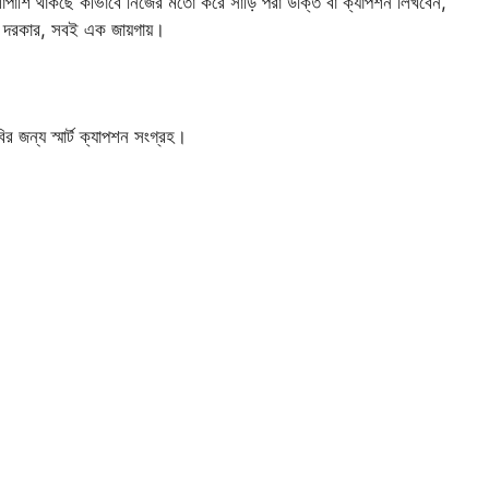
াপাশি থাকছে কীভাবে নিজের মতো করে সাড়ি পরা উক্তি বা ক্যাপশন লিখবেন,
না দরকার, সবই এক জায়গায়।
র জন্য স্মার্ট ক্যাপশন সংগ্রহ।