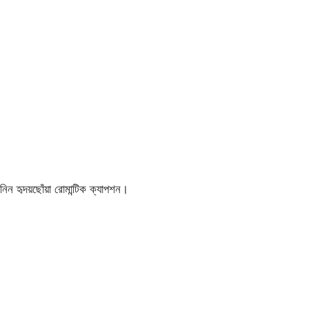
ন হৃদয়ছোঁয়া রোমান্টিক ক্যাপশন।